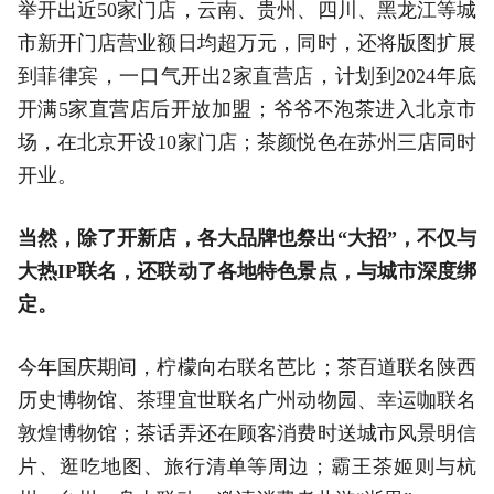
举开出近50家门店，云南、贵州、四川、黑龙江等城
市新开门店营业额日均超万元，同时，还将版图扩展
到菲律宾，一口气开出2家直营店，计划到2024年底
开满5家直营店后开放加盟；爷爷不泡茶进入北京市
场，在北京开设10家门店；茶颜悦色在苏州三店同时
开业。
当然，除了开新店，各大品牌也祭出“大招”，不仅与
大热IP联名，还联动了各地特色景点，与城市深度绑
定。
今年国庆期间，柠檬向右联名芭比；茶百道联名陕西
历史博物馆、茶理宜世联名广州动物园、幸运咖联名
敦煌博物馆；茶话弄还在顾客消费时送城市风景明信
片、逛吃地图、旅行清单等周边；霸王茶姬则与杭