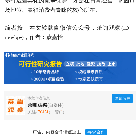
步打造差异化的竞争优势，才是在日常经营中巩固市
场地位、赢得消费者青睐的核心所在。
编者按：本文转载自微信公众号：茶咖观察(ID：
newbp-)，作者：蒙嘉怡
本文作者信息
邀请演讲
茶咖观察
(自媒体)
关注(
76451
)
赞(
1
)
广告、内容合作请点这里：
寻求合作