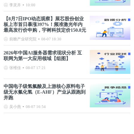
李灵卉
10:00
【8月7日IPO动态观察】展芯股份创业
板上市首日暴涨397%！频准激光年内
最高发行价申购，宇树科技定价150.8元
前瞻产业研究院
08-07 18:30
2026年中国AI服务器需求现状分析 互
联网为第一大应用领域【组图】
张维佳
08-07 17:21
中国电子级氢氟酸及上游核心原料电子
级无水氟化氢（E-AHF）产业从跟跑到
并跑
吴小燕
08-07 16:54