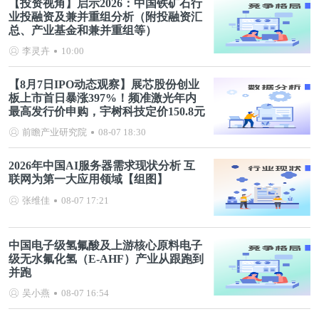
【投资视角】启示2026：中国铁矿石行
业投融资及兼并重组分析（附投融资汇
总、产业基金和兼并重组等）
李灵卉
10:00
【8月7日IPO动态观察】展芯股份创业
板上市首日暴涨397%！频准激光年内
最高发行价申购，宇树科技定价150.8元
前瞻产业研究院
08-07 18:30
2026年中国AI服务器需求现状分析 互
联网为第一大应用领域【组图】
张维佳
08-07 17:21
中国电子级氢氟酸及上游核心原料电子
级无水氟化氢（E-AHF）产业从跟跑到
并跑
吴小燕
08-07 16:54