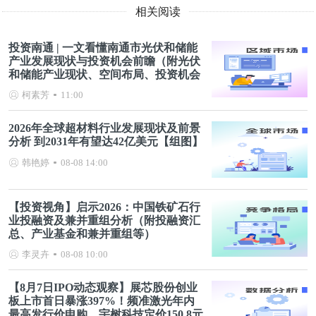
相关阅读
投资南通 | 一文看懂南通市光伏和储能
产业发展现状与投资机会前瞻（附光伏
和储能产业现状、空间布局、投资机会
分析等）
柯素芳
11:00
2026年全球超材料行业发展现状及前景
分析 到2031年有望达42亿美元【组图】
韩艳婷
08-08 14:00
【投资视角】启示2026：中国铁矿石行
业投融资及兼并重组分析（附投融资汇
总、产业基金和兼并重组等）
李灵卉
08-08 10:00
【8月7日IPO动态观察】展芯股份创业
板上市首日暴涨397%！频准激光年内
最高发行价申购，宇树科技定价150.8元