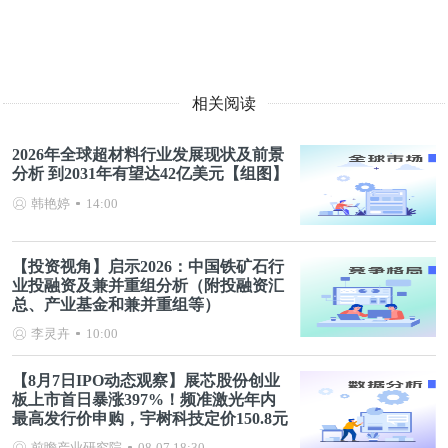
相关阅读
2026年全球超材料行业发展现状及前景
分析 到2031年有望达42亿美元【组图】
韩艳婷
14:00
【投资视角】启示2026：中国铁矿石行
业投融资及兼并重组分析（附投融资汇
总、产业基金和兼并重组等）
李灵卉
10:00
【8月7日IPO动态观察】展芯股份创业
板上市首日暴涨397%！频准激光年内
最高发行价申购，宇树科技定价150.8元
前瞻产业研究院
08-07 18:30