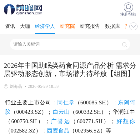
注册/登陆
资讯
大咖
经济学人
研究院
研究报告
数据库
产业规
2026年中国助眠类药食同源产品分析 需求分
层驱动形态创新，市场潜力待释放【组图】
刘海晶
2026-05-29 18:59
行业主要上市公司：
同仁堂
（600085.SH）；
东阿阿
胶
（000423.SZ）；
白云山
（600332.SH）；华润江中
（600750.SH）；
广誉远
（600771.SH）；
好想你
（002582.SZ）；
西麦食品
（002956.SZ）等