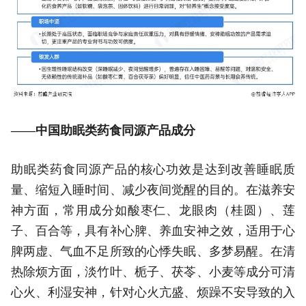
——中国助眠类药食同源产品成分
助眠类药食同源产品的核心功效是达到改善睡眠质
量、缩短入睡时间、减少夜间觉醒的目的。在滋养安
神方面，常用成分如酸枣仁、龙眼肉（桂圆）、莲
子、百合等，具有补心脾、养血安神之效，适用于心
脾两虚、气血不足所致的心悸失眠、多梦易醒。在清
热除烦方面，淡竹叶、栀子、茯苓、小麦等成分可清
心火、利湿安神，针对心火亢盛、烦躁不安导致的入