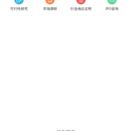
可行性研究
市场调研
行业地位证明
IPO咨询