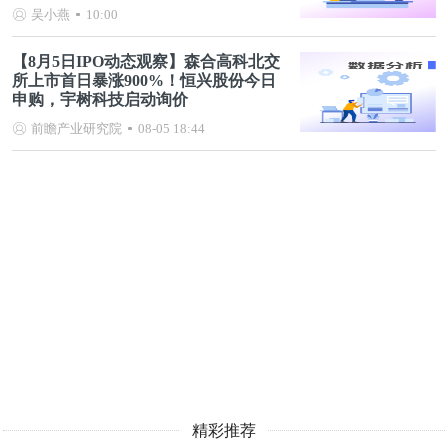
链发展规划）
吴小燕
10:00
【8月5日IPO动态观察】森合高科北交
所上市首日暴涨900%！恒兴股份今日
申购，宇树科技启动询价
前瞻产业研究院
08-05 18:44
精彩推荐