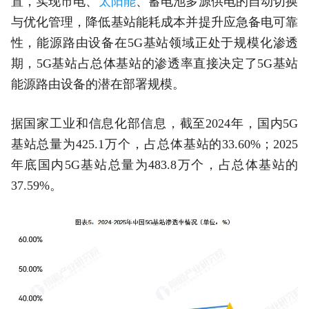
置，实现市电、
太阳能
、蓄电池多源供电的自动切换
与优化管理，降低基站能耗成本并提升应急备电可靠
性，能源路由设备在5G基站领域正处于规模化渗透
期，5G基站占总体基站的渗透率直接决定了5G基站
能源路由设备的潜在部署规模。
据国家工业和信息化部信息，截至2024年，国内5G
基站总量为425.1万个，占总体基站的33.60%；2025
年底国内5G基站总量为483.8万个，占总体基站的
37.59%。