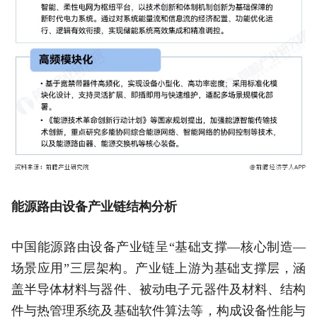
能源路由设备产业链结构分析
中国能源路由设备产业链呈“基础支撑—核心制造—
场景应用”三层架构。产业链上游为基础支撑层，涵
盖半导体材料与器件、被动电子元器件及材料、结构
件与热管理系统及基础软件算法等，构成设备性能与