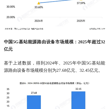
中国5G基站能源路由设备市场规模：2025年超过32
亿元
基于上述数据，得到2024年、2025年中国5G基站能
源路由设备市场规模分别为27.68亿元、32.45亿元。