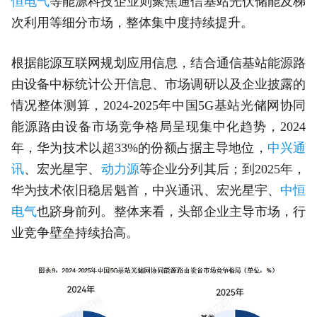
恒电气
等能源科技企业则聚焦通信基站光伏储能及梯
次利用等细分市场，整体集中度持续提升。
根据能源互联网规划应用信息，结合通信基站能源路
由设备中标统计公开信息、市场调研以及企业披露的
情况整体测算，2024-2025年中国5G基站光储网协同
能源路由设备市场竞争格局呈现集中化趋势，2024
年，华为技术以超33%的份额占据主导地位，
中兴通
讯
、宏光星宇、
动力源
等企业分列其后；到2025年，
华为技术依旧稳居魁首，中兴通讯、宏光星宇、
中恒
电气
也跻身前列。整体来看，头部企业主导市场，行
业竞争壁垒持续抬高。