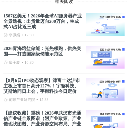
相关阅读
1587亿美元！2026年全球AI服务器产业
全景透视：出货量迈向200万台，生成
式AI占比近三成
李佩娟
17:30
2026青海熔盐储能：光热领跑，供热突
围——打造国家级储能示范区
廖子璇
16:30
【8月6日IPO动态观察】津富士达沪市
主板上市首日高开127%！宇隆科技、
艾斯迪同日上会，宇树科技今日定价
前瞻产业研究院
15:33
【建议收藏】重磅！2026年武汉市光通
信产业链全景图谱（附产业政策、产业
链现状图谱、产业资源空间布局、产业