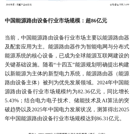
中国能源路由设备行业市场规模：超86亿元
当前，中国能源路由设备行业市场主要以能源路由器
及配套应用为主。能源路由器作为智能电网与分布式
能源系统的核心设备，已成为全球能源互联网建设的
关键基础设施。随着“十四五”能源规划明确提出构建
以新能源为主体的新型电力系统，能源路由器（能源
路由设备主体）被列为优先发展领域。2024年中国能
源路由设备行业市场规模约为82.36亿元，同比增长
5.43%；结合电力电子技术、储能技术及AI算法的突
破趋势以及2025年中国电力发展状况，测算得出2025
年中国能源路由设备行业市场规模达到86.31亿元。