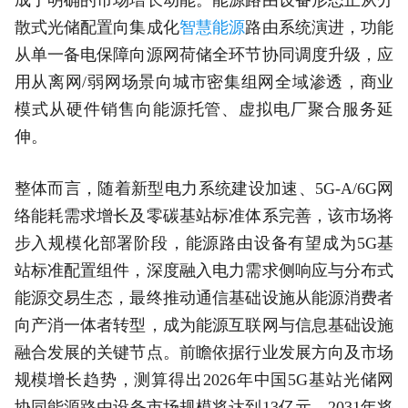
成了明确的市场增长动能。能源路由设备形态正从分
散式光储配置向集成化
智慧能源
路由系统演进，功能
从单一备电保障向源网荷储全环节协同调度升级，应
用从离网/弱网场景向城市密集组网全域渗透，商业
模式从硬件销售向能源托管、虚拟电厂聚合服务延
伸。
整体而言，随着新型电力系统建设加速、5G-A/6G网
络能耗需求增长及零碳基站标准体系完善，该市场将
步入规模化部署阶段，能源路由设备有望成为5G基
站标准配置组件，深度融入电力需求侧响应与分布式
能源交易生态，最终推动通信基础设施从能源消费者
向产消一体者转型，成为能源互联网与信息基础设施
融合发展的关键节点。前瞻依据行业发展方向及市场
规模增长趋势，测算得出2026年中国5G基站光储网
协同能源路由设备市场规模将达到13亿元，2031年将