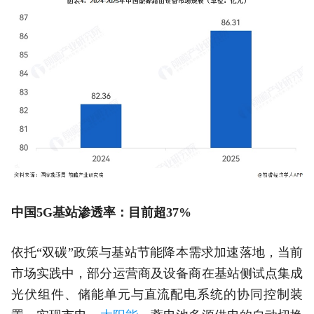
中国5G基站渗透率：目前超37%
依托“双碳”政策与基站节能降本需求加速落地，当前
市场实践中，部分运营商及设备商在基站侧试点集成
光伏组件、储能单元与直流配电系统的协同控制装