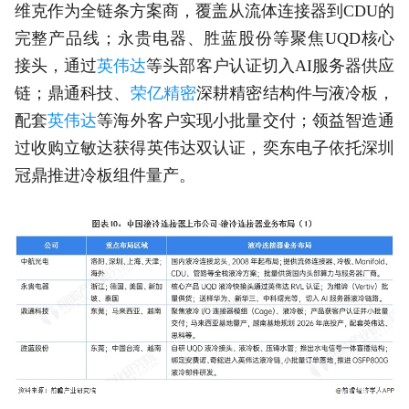
维克作为全链条方案商，覆盖从流体连接器到CDU的
完整产品线；永贵电器、胜蓝股份等聚焦UQD核心
接头，通过
英伟达
等头部客户认证切入AI服务器供应
链；鼎通科技、
荣亿精密
深耕精密结构件与液冷板，
配套
英伟达
等海外客户实现小批量交付；领益智造通
过收购立敏达获得英伟达双认证，奕东电子依托深圳
冠鼎推进冷板组件量产。