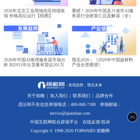
2026年北京工业用地供应持续收
重磅！2026年中国及31省市AI服
缩 价格高位运行【组图】
务器行业政策汇总及解读（全）
2026年中国AI推理服务器市场分
预见2026：《2026年中国超材料
析 到2031年出货量有望达201万
产业全景图谱》
台【组图】
- 发现趋势，预见未来
关于前瞻
|
加入我们
|
联系我们
|
品牌合作
违法和不良信息举报电话：400-068-7188 举报邮箱：
service@qianzhan.com
中国互联网联合辟谣平台
在线反馈/投诉
Copyright © 1998-2026 FORWARD 前瞻网