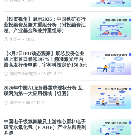
韩艳婷
14:00
【投资视角】启示2026：中国铁矿石行
业投融资及兼并重组分析（附投融资汇
总、产业基金和兼并重组等）
李灵卉
10:00
【8月7日IPO动态观察】展芯股份创业
板上市首日暴涨397%！频准激光年内
最高发行价申购，宇树科技定价150.8元
前瞻产业研究院
08-07 18:30
2026年中国AI服务器需求现状分析 互
联网为第一大应用领域【组图】
张维佳
08-07 17:21
中国电子级氢氟酸及上游核心原料电子
级无水氟化氢（E-AHF）产业从跟跑到
并跑