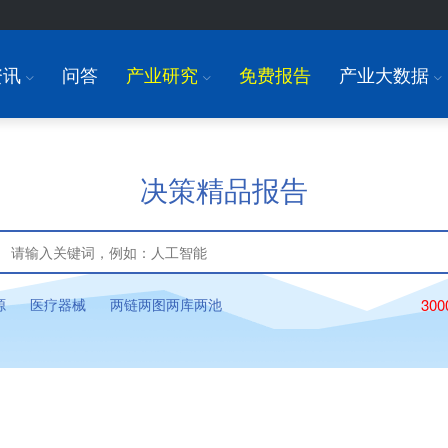
资讯
问答
产业研究
免费报告
产业大数据
I
I
I
决策精品报告
源
医疗器械
两链两图两库两池
30