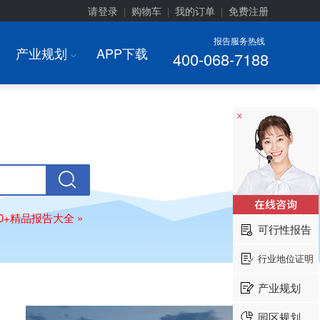
请登录
购物车
我的订单
免费注册
|
|
|
报告服务热线
产业规划
APP下载
400-068-7188
I
×
00+精品报告大全 »
可行性报告
行业地位证明
产业规划
园区规划