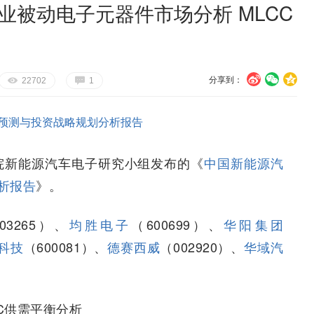
业被动电子元器件市场分析 MLCC
分享到：
U
V
c
E
G
22702
1
预测与投资战略规划分析报告
院新能源汽车电子研究小组发布的《
中国新能源汽
析报告
》。
3265）、
均胜电子
（600699）、
华阳集团
科技
（600081）、
德赛西威
（002920）、
华域汽
C供需平衡分析