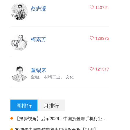
蔡志濠
140721
柯素芳
128975
童锡来
121317
金融、 材料工业、 文化
周排行
月排行
【投资视角】启示2026：中国折叠屏手机行业投融资及兼并重组分析
H
2026年中国微特电机出口情况分析【组图】
H