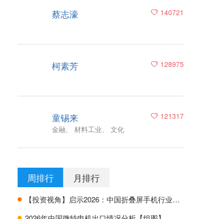
蔡志濠
140721
柯素芳
128975
童锡来
121317
金融、 材料工业、 文化
周排行
月排行
【投资视角】启示2026：中国折叠屏手机行业投融资及兼并重组分析
H
2026年中国微特电机出口情况分析【组图】
H