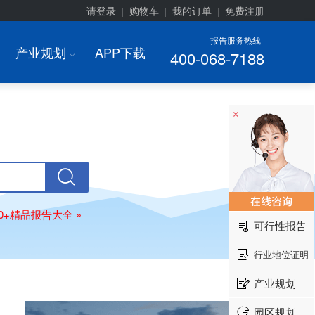
请登录
购物车
我的订单
免费注册
|
|
|
报告服务热线
产业规划
APP下载
400-068-7188
I
×
00+精品报告大全 »
可行性报告
行业地位证明
产业规划
园区规划