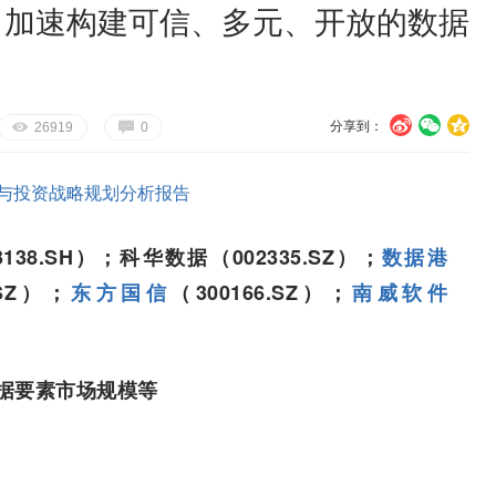
析 加速构建可信、多元、开放的数据
分享到：
U
V
c
E
G
26919
0
与投资战略规划分析报告
3138.SH）；科华数据（002335.SZ）；
数据港
.SZ）；
东方国信
（300166.SZ）；
南威软件
据要素市场规模等