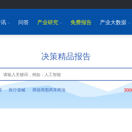
资讯
问答
产业研究
免费报告
产业大数据
I
I
I
决策精品报告
源
医疗器械
两链两图两库两池
30