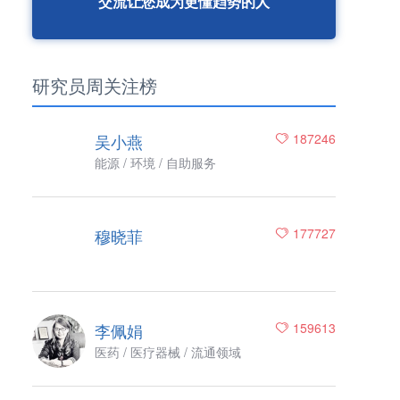
交流让您成为更懂趋势的人
研究员周关注榜
吴小燕
187246
能源 / 环境 / 自助服务
穆晓菲
177727
李佩娟
159613
医药 / 医疗器械 / 流通领域