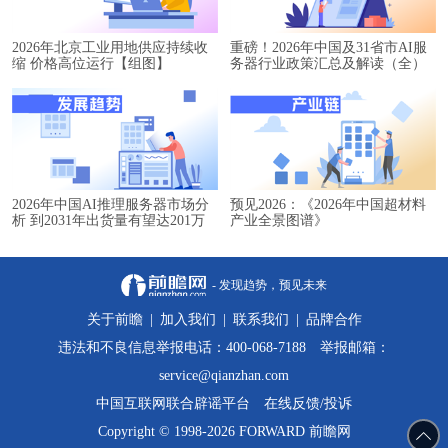
2026年北京工业用地供应持续收
重磅！2026年中国及31省市AI服
缩 价格高位运行【组图】
务器行业政策汇总及解读（全）
2026年中国AI推理服务器市场分
预见2026：《2026年中国超材料
析 到2031年出货量有望达201万
产业全景图谱》
台【组图】
- 发现趋势，预见未来
关于前瞻
|
加入我们
|
联系我们
|
品牌合作
违法和不良信息举报电话：400-068-7188 举报邮箱：
service@qianzhan.com
中国互联网联合辟谣平台
在线反馈/投诉
Copyright © 1998-2026 FORWARD 前瞻网