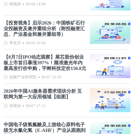
韩艳婷
08-08 14:00
【投资视角】启示2026：中国铁矿石行
业投融资及兼并重组分析（附投融资汇
总、产业基金和兼并重组等）
李灵卉
08-08 10:00
【8月7日IPO动态观察】展芯股份创业
板上市首日暴涨397%！频准激光年内
最高发行价申购，宇树科技定价150.8元
前瞻产业研究院
08-07 18:30
2026年中国AI服务器需求现状分析 互
联网为第一大应用领域【组图】
张维佳
08-07 17:21
中国电子级氢氟酸及上游核心原料电子
级无水氟化氢（E-AHF）产业从跟跑到