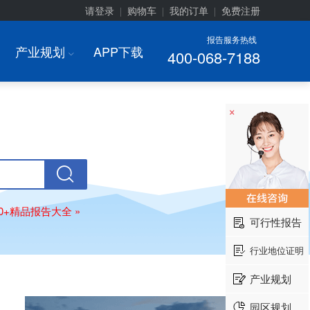
请登录
购物车
我的订单
免费注册
|
|
|
报告服务热线
产业规划
APP下载
400-068-7188
I
×
00+精品报告大全 »
可行性报告
行业地位证明
产业规划
园区规划