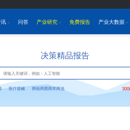
资讯
问答
产业研究
免费报告
产业大数据
I
I
I
决策精品报告
源
医疗器械
两链两图两库两池
30