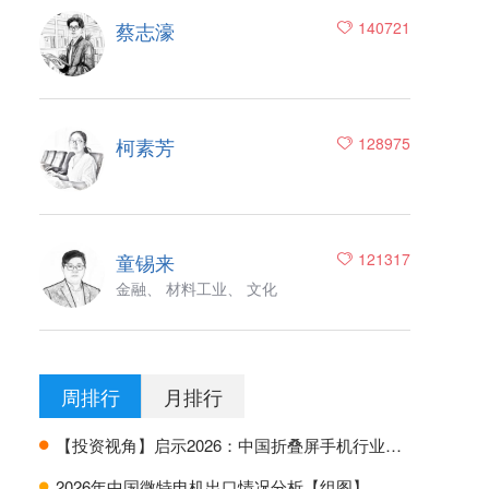
蔡志濠
140721
柯素芳
128975
童锡来
121317
金融、 材料工业、 文化
周排行
月排行
【投资视角】启示2026：中国折叠屏手机行业投融资及兼并重组分析
H
2026年中国微特电机出口情况分析【组图】
H