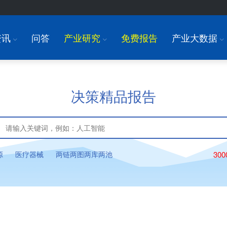
资讯
问答
产业研究
免费报告
产业大数据
I
I
I
决策精品报告
源
医疗器械
两链两图两库两池
30