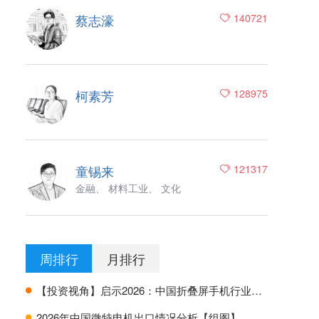
蔡志濠
140721
柯素芳
128975
童锡来
121317
金融、 材料工业、 文化
周排行
月排行
【投资视角】启示2026：中国折叠屏手机行业投融资及兼并重组分析
H
2026年中国微特电机出口情况分析【组图】
H