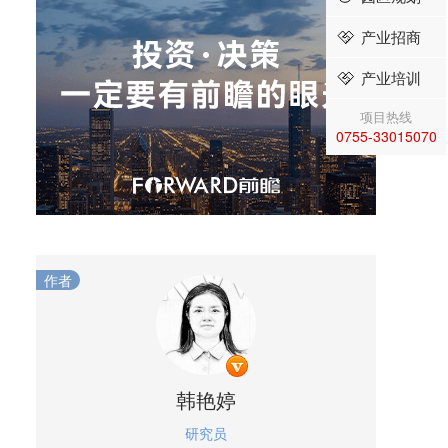
产业招商
产业培训
项目热线
0755-33015070
作者
韩艳婷
研究员