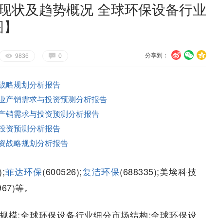
展现状及趋势概况 全球环保设备行业
图】
分享到：
U
V
c
E
G
9836
0
战略规划分析报告
业产销需求与投资预测分析报告
产销需求与投资预测分析报告
投资预测分析报告
资战略规划分析报告
);
菲达环保
(600526);
复洁环保
(688335);美埃科技
0967)等。
规模;全球环保设备行业细分市场结构;全球环保设