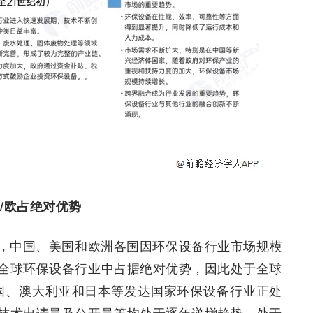
/欧占绝对优
势
，中国、美国和欧洲各国因环保设备行业市场规模
全球环保设备行业中占据绝对优势，因此处于全球
国、澳大利亚和日本等发达国家环保设备行业正处
技术申请量及公开量等均处于逐年递增趋势，处于