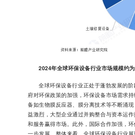
2024年全球环保设备行业市场规模约为
全球环保设备行业正处于蓬勃发展的阶
府对环保政策的加强，环保设备市场需求持
备如生物膜反应器、膜分离技术等不断涌现
益激烈，大型企业通过并购整合与资本运作
和服务赢得市场。此外，国际合作加强，环
一步发展。整体来看，全球环保设备行业展