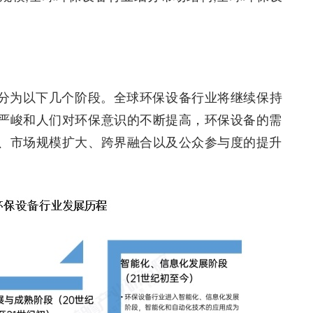
分为以下几个阶段。全球环保设备行业将继续保持
严峻和人们对环保意识的不断提高，环保设备的需
、市场规模扩大、跨界融合以及公众参与度的提升