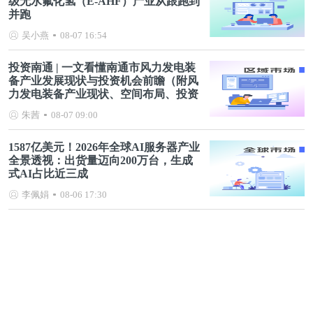
级无水氟化氢（E-AHF）产业从跟跑到
并跑
吴小燕
08-07 16:54
投资南通 | 一文看懂南通市风力发电装
备产业发展现状与投资机会前瞻（附风
力发电装备产业现状、空间布局、投资
机会分析等）
朱茜
08-07 09:00
1587亿美元！2026年全球AI服务器产业
全景透视：出货量迈向200万台，生成
式AI占比近三成
李佩娟
08-06 17:30