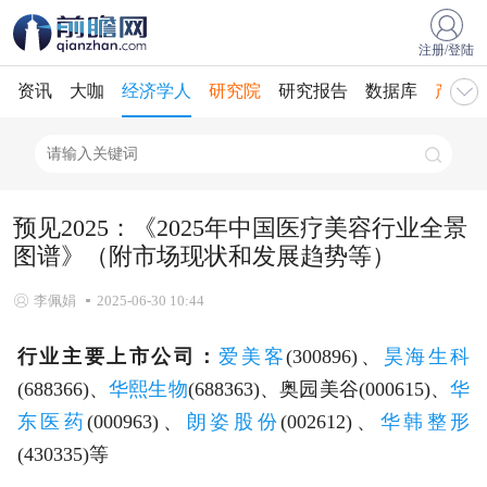
注册/登陆
资讯
大咖
经济学人
研究院
研究报告
数据库
产业规
预见2025：《2025年中国医疗美容行业全景
图谱》（附市场现状和发展趋势等）
李佩娟
2025-06-30 10:44
行业主要上市公司：
爱美客
(300896)、
昊海生科
(688366)、
华熙生物
(688363)、奥园美谷(000615)、
华
东医药
(000963)、
朗姿股份
(002612)、
华韩整形
(430335)等