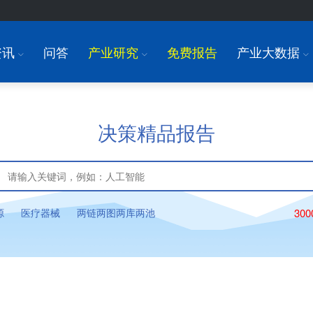
资讯
问答
产业研究
免费报告
产业大数据
I
I
I
决策精品报告
源
医疗器械
两链两图两库两池
30