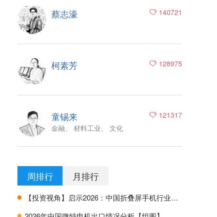
蔡志濠
140721
柯素芳
128975
童锡来
121317
金融、 材料工业、 文化
周排行
月排行
【投资视角】启示2026：中国折叠屏手机行业投融资及兼并重组分析
H
2026年中国微特电机出口情况分析【组图】
H