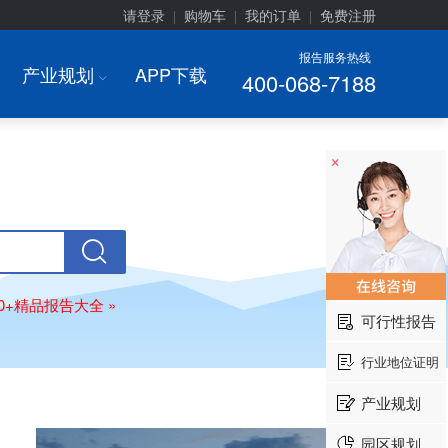
请登录
购物车
我的订单
免费注册
|
|
|
报告服务热线
产业规划
APP下载
400-068-7188
I
×
00+精品报告大全 »
可行性报告
行业地位证明
产业规划
园区规划