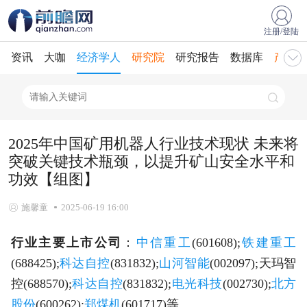
注册/登陆
资讯
大咖
经济学人
研究院
研究报告
数据库
产业规
2025年中国矿用机器人行业技术现状 未来将
突破关键技术瓶颈，以提升矿山安全水平和
功效【组图】
施馨童
2025-06-19 16:00
行业主要上市公司
：
中信重工
(601608);
铁建重工
(688425);
科达自控
(831832);
山河智能
(002097);天玛智
控(688570);
科达自控
(831832);
电光科技
(002730);
北方
股份
(600262);
郑煤机
(601717)等