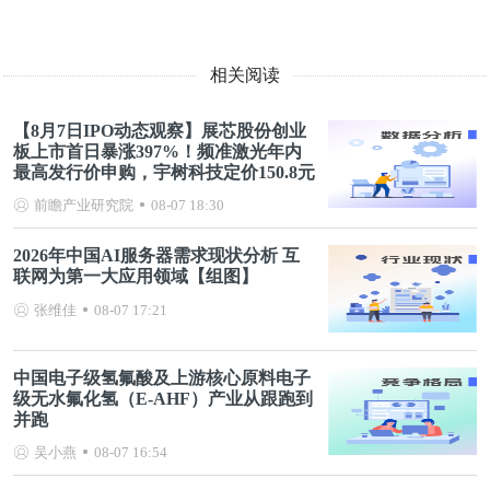
相关阅读
【8月7日IPO动态观察】展芯股份创业
板上市首日暴涨397%！频准激光年内
最高发行价申购，宇树科技定价150.8元
前瞻产业研究院
08-07 18:30
2026年中国AI服务器需求现状分析 互
联网为第一大应用领域【组图】
张维佳
08-07 17:21
中国电子级氢氟酸及上游核心原料电子
级无水氟化氢（E-AHF）产业从跟跑到
并跑
吴小燕
08-07 16:54