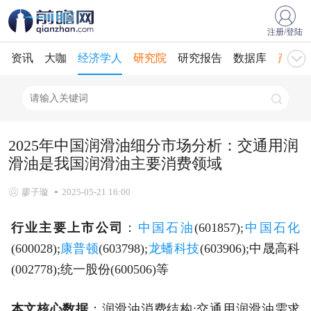
注册/登陆
资讯
大咖
经济学人
研究院
研究报告
数据库
产业规
2025年中国润滑油细分市场分析：交通用润
滑油是我国润滑油主要消费领域
廖子璇
2025-05-21 16:00
行业主要上市公司
：
中国石油
(601857);
中国石化
(600028);
康普顿
(603798);
龙蟠科技
(603906);中晟高科
(002778);统一股份(600506)等
本文核心数据
：润滑油消费结构;交通用润滑油需求