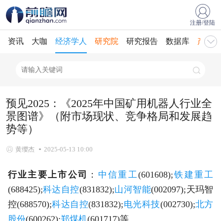
注册/登陆
资讯
大咖
经济学人
研究院
研究报告
数据库
产业规
预见2025：《2025年中国矿用机器人行业全
景图谱》（附市场现状、竞争格局和发展趋
势等）
黄缨杰
2025-05-13 10:00
行业主要上市公司
：
中信重工
(601608);
铁建重工
(688425);
科达自控
(831832);
山河智能
(002097);天玛智
控(688570);
科达自控
(831832);
电光科技
(002730);
北方
股份
(600262);
郑煤机
(601717)等