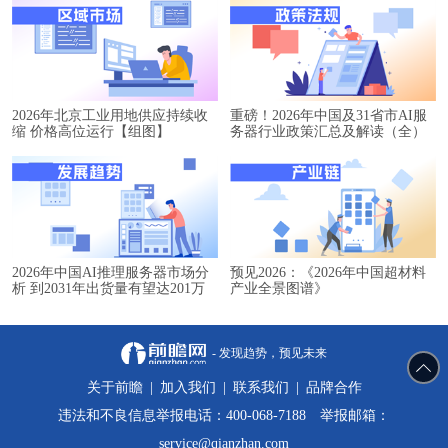
2026年北京工业用地供应持续收
重磅！2026年中国及31省市AI服
缩 价格高位运行【组图】
务器行业政策汇总及解读（全）
2026年中国AI推理服务器市场分
预见2026：《2026年中国超材料
析 到2031年出货量有望达201万
产业全景图谱》
台【组图】
- 发现趋势，预见未来
关于前瞻
|
加入我们
|
联系我们
|
品牌合作
违法和不良信息举报电话：400-068-7188 举报邮箱：
service@qianzhan.com