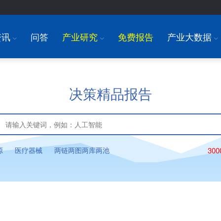
资讯
问答
产业研究
免费报告
产业大数据
I
I
I
决策精品报告
源
医疗器械
两链两图两库两池
30