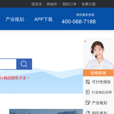
请登录
购物车
我的订单
免费注册
|
|
|
报告服务热线
产业规划
APP下载
400-068-7188
I
×
00+精品报告大全 »
可行性报告
行业地位证明
产业规划
园区规划