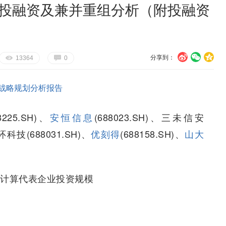
业投融资及兼并重组分析（附投融资
）
分享到：
U
V
c
E
G
13364
0
战略规划分析报告
225.SH)、
安恒信息
(688023.SH)、三未信安
星环科技(688031.SH)、
优刻得
(688158.SH)、
山大
私计算代表企业投资规模