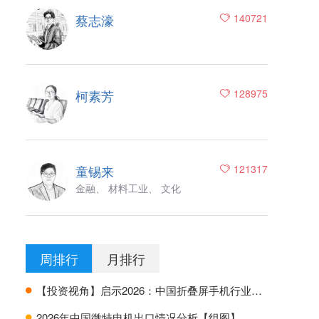
蔡志濠
140721
柯素芳
128975
童锡来
121317
金融、 材料工业、 文化
周排行
月排行
【投资视角】启示2026：中国折叠屏手机行业投融资及兼并重组分析
H
2026年中国微特电机出口情况分析【组图】
H