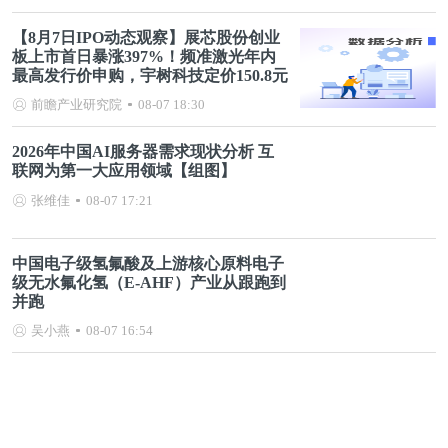
【8月7日IPO动态观察】展芯股份创业
板上市首日暴涨397%！频准激光年内
最高发行价申购，宇树科技定价150.8元
前瞻产业研究院
08-07 18:30
2026年中国AI服务器需求现状分析 互
联网为第一大应用领域【组图】
张维佳
08-07 17:21
中国电子级氢氟酸及上游核心原料电子
级无水氟化氢（E-AHF）产业从跟跑到
并跑
吴小燕
08-07 16:54