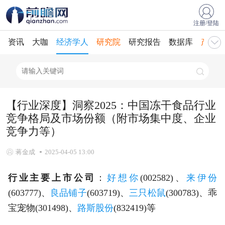
注册/登陆
资讯
大咖
经济学人
研究院
研究报告
数据库
产业规
【行业深度】洞察2025：中国冻干食品行业
竞争格局及市场份额（附市场集中度、企业
竞争力等）
蒋金成
2025-04-05 13:00
行业主要上市公司
：
好想你
(002582)、
来伊份
(603777)、
良品铺子
(603719)、
三只松鼠
(300783)、乖
宝宠物(301498)、
路斯股份
(832419)等