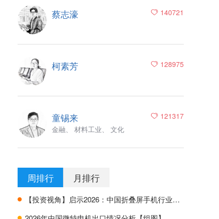
蔡志濠
140721
柯素芳
128975
童锡来
121317
金融、 材料工业、 文化
周排行
月排行
【投资视角】启示2026：中国折叠屏手机行业投融资及兼并重组分析
H
2026年中国微特电机出口情况分析【组图】
H