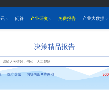
资讯
问答
产业研究
免费报告
产业大数据
I
I
I
决策精品报告
源
医疗器械
两链两图两库两池
30