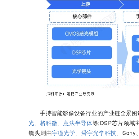
手持智能影像设备行业的产业链全景图
光
、
格科微
、
意法半导体
等;DSP芯片领域
镜头则由
宇瞳光学
、
舜宇光学科技
、Son