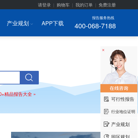
请登录
购物车
我的订单
免费注册
|
|
|
报告服务热线
产业规划
APP下载
400-068-7188
I
×
00+精品报告大全 »
可行性报告
行业地位证明
产业规划
园区规划