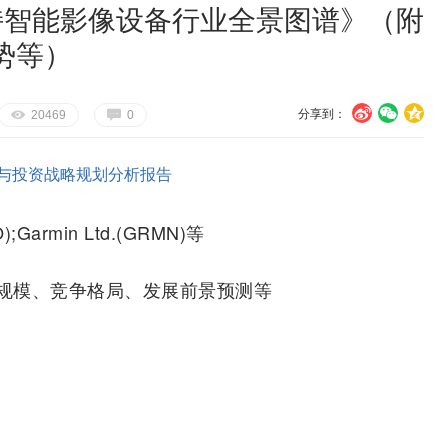
手持智能影像设备行业全景图谱》（附
势等）
分享到：
U
V
c
E
G
20469
0
与投资战略规划分析报告
O);Garmin Ltd.(GRMN)等
规模、竞争格局、发展前景预测等