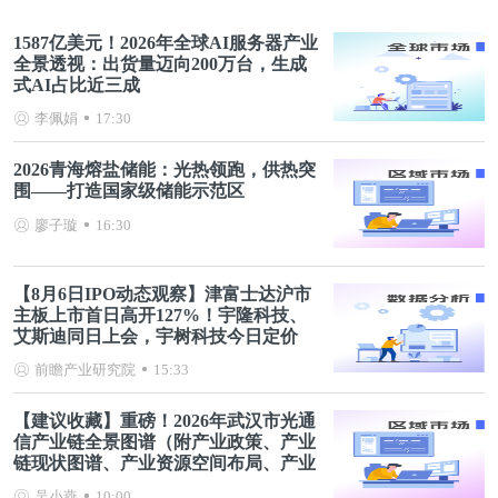
1587亿美元！2026年全球AI服务器产业
全景透视：出货量迈向200万台，生成
式AI占比近三成
李佩娟
17:30
2026青海熔盐储能：光热领跑，供热突
围——打造国家级储能示范区
廖子璇
16:30
【8月6日IPO动态观察】津富士达沪市
主板上市首日高开127%！宇隆科技、
艾斯迪同日上会，宇树科技今日定价
前瞻产业研究院
15:33
【建议收藏】重磅！2026年武汉市光通
信产业链全景图谱（附产业政策、产业
链现状图谱、产业资源空间布局、产业
链发展规划）
吴小燕
10:00