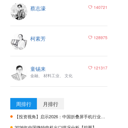
蔡志濠
140721
柯素芳
128975
童锡来
121317
金融、 材料工业、 文化
周排行
月排行
【投资视角】启示2026：中国折叠屏手机行业投融资及兼并重组分析
H
2026年中国微特电机出口情况分析【组图】
H