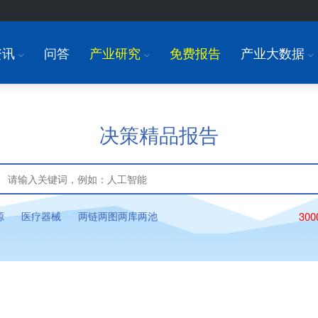
资讯
问答
产业研究
免费报告
产业大数据
I
I
I
决策精品报告
源
医疗器械
两链两图两库两池
30