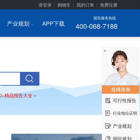
请登录
购物车
我的订单
免费注册
|
|
|
报告服务热线
产业规划
APP下载
400-068-7188
I
×
00+精品报告大全 »
可行性报告
行业地位证明
产业规划
园区规划