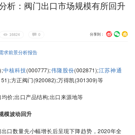
场分析：阀门出口市场规模有所回升
分享到：
U
V
c
E
G
16824
0
需求前景分析报告
);
中核科技
(000777);
伟隆股份
(002871);
江苏神通
151);方正阀门(920082);万得凯(301309)等
口均价;出口产品结构;出口来源地等
规模波动回升
门出口数量先小幅增长后呈现下降趋势，2020年全