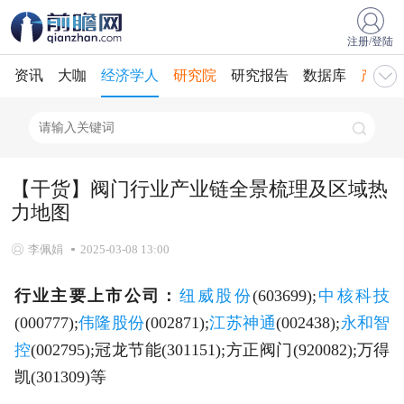
注册/登陆
资讯
大咖
经济学人
研究院
研究报告
数据库
产业规
【干货】阀门行业产业链全景梳理及区域热
力地图
李佩娟
2025-03-08 13:00
行业主要上市公司：
纽威股份
(603699);
中核科技
(000777);
伟隆股份
(002871);
江苏神通
(002438);
永和智
控
(002795);冠龙节能(301151);方正阀门(920082);万得
凯(301309)等