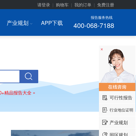
请登录
购物车
我的订单
免费注册
|
|
|
报告服务热线
产业规划
APP下载
400-068-7188
I
×
00+精品报告大全 »
可行性报告
行业地位证明
产业规划
园区规划