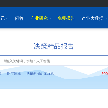
资讯
问答
产业研究
免费报告
产业大数据
I
I
I
决策精品报告
源
医疗器械
两链两图两库两池
30