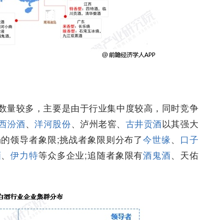
数量较多，主要是由于行业集中度较高，同时竞争
西汾酒
、
洋河股份
、泸州老窖、
古井贡酒
以其强大
的领导者象限;挑战者象限则分布了
今世缘
、
口子
酒
、
伊力特
等众多企业;追随者象限有
酒鬼酒
、天佑