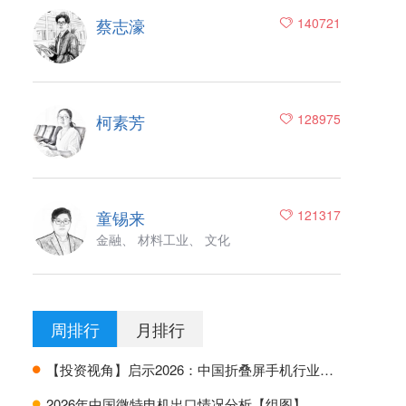
蔡志濠
140721
柯素芳
128975
童锡来
121317
金融、 材料工业、 文化
周排行
月排行
【投资视角】启示2026：中国折叠屏手机行业投融资及兼并重组分析
H
2026年中国微特电机出口情况分析【组图】
H