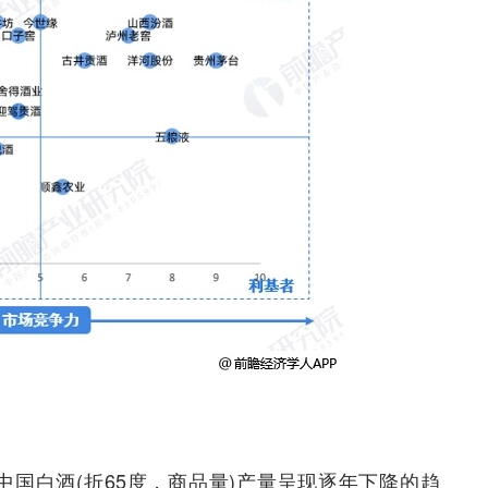
年，中国白酒(折65度，商品量)产量呈现逐年下降的趋