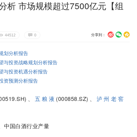
分析 市场规模超过7500亿元【组
分享到：
U
V
c
E
G
44512
0
规划分析报告
望与投资战略规划分析报告
望与投资机遇分析报告
投资预测分析报告
600519.SH)、
五粮液
(000858.SZ)、
泸州老窖
、中国白酒行业产量