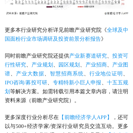
更多本行业研究分析详见前瞻产业研究院《
全球及中
国面粉行业市场调研及投资前景分析报告
》
同时前瞻产业研究院还提供
产业新赛道研究
、
投资可
行性研究
、
产业规划
、
园区规划
、
产业招商
、
产业图
谱
、
产业大数据
、
智慧招商系统
、
行业地位证明
、
IPO咨询/募投可研
、
专精特新小巨人申报
、
十五五规
划
等解决方案。如需转载引用本篇文章内容，请注明
资料来源（前瞻产业研究院）。
更多深度行业分析尽在
【前瞻经济学人APP】
，还可
以与500+经济学家/资深行业研究员交流互动。更多