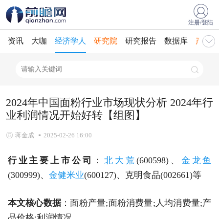
注册/登陆
资讯
大咖
经济学人
研究院
研究报告
数据库
产业规
2024年中国面粉行业市场现状分析 2024年行
业利润情况开始好转【组图】
蒋金成
2025-02-26 16:00
行业主要上市公司
：
北大荒
(600598)、
金龙鱼
(300999)、
金健米业
(600127)、克明食品(002661)等
本文核心数据
：面粉产量;面粉消费量;人均消费量;产
品价格;利润情况