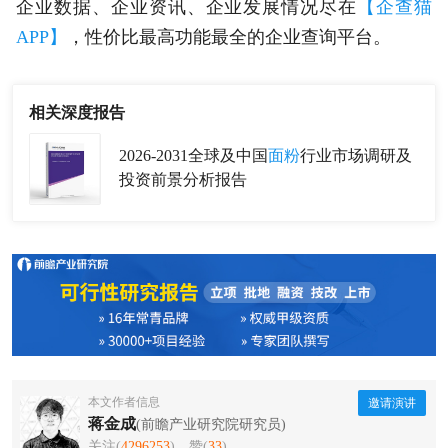
企业数据、企业资讯、企业发展情况尽在
【企查猫
APP】
，性价比最高功能最全的企业查询平台。
相关深度报告
2026-2031全球及中国
面粉
行业市场调研及
投资前景分析报告
本文作者信息
邀请演讲
蒋金成
(前瞻产业研究院研究员)
关注(
4296253
)
赞(
33
)