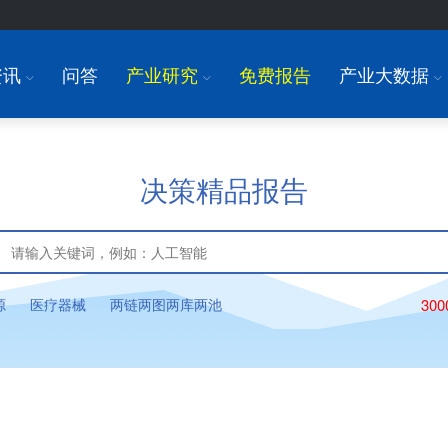
资讯
问答
产业研究
免费报告
产业大数据
I
I
I
决策精品报告
源
医疗器械
两链两图两库两池
30