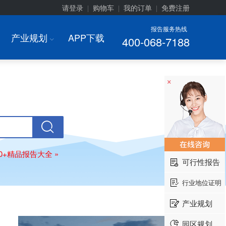
请登录
购物车
我的订单
免费注册
|
|
|
报告服务热线
产业规划
APP下载
400-068-7188
I
×
00+精品报告大全 »
可行性报告
行业地位证明
产业规划
园区规划