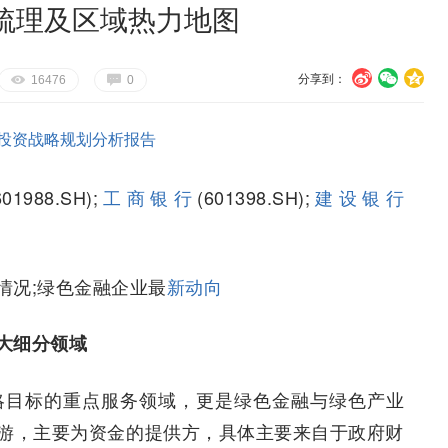
梳理及区域热力地图
分享到：
U
V
c
E
G
16476
0
投资战略规划分析报告
601988.SH);
工商银行
(601398.SH);
建设银行
情况;绿色金融企业最
新动向
大细分领域
”战略目标的重点服务领域，更是绿色金融与绿色产业
游，主要为资金的提供方，具体主要来自于政府财