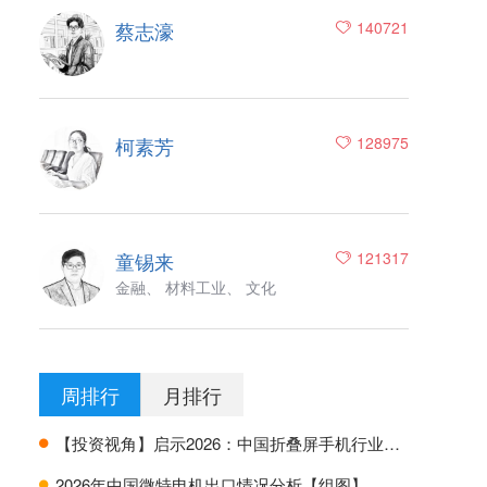
蔡志濠
140721
柯素芳
128975
童锡来
121317
金融、 材料工业、 文化
周排行
月排行
【投资视角】启示2026：中国折叠屏手机行业投融资及兼并重组分析
H
2026年中国微特电机出口情况分析【组图】
H