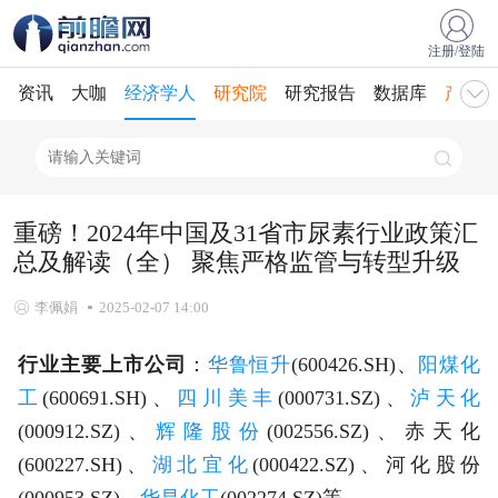
注册/登陆
资讯
大咖
经济学人
研究院
研究报告
数据库
产业规
重磅！2024年中国及31省市尿素行业政策汇
总及解读（全） 聚焦严格监管与转型升级
李佩娟
2025-02-07 14:00
行业主要上市公司
：
华鲁恒升
(600426.SH)、
阳煤化
工
(600691.SH)、
四川美丰
(000731.SZ)、
泸天化
(000912.SZ)、
辉隆股份
(002556.SZ)、赤天化
(600227.SH)、
湖北宜化
(000422.SZ)、河化股份
(000953.SZ)、
华昌化工
(002274.SZ)等