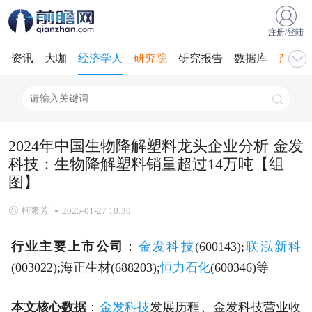
注册/登陆
资讯
大咖
经济学人
研究院
研究报告
数据库
产业规
2024年中国生物降解塑料龙头企业分析 金发
科技：生物降解塑料销量超过14万吨【组
图】
柯素芳
2025-01-27 10:30
行业主要上市公司
：
金发科技
(600143);
联泓新科
(003022);海正生材(688203);
恒力石化
(600346)等
本文核心数据
：
金发科技
发展历程、金发科技营业收