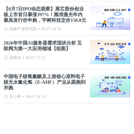
【8月7日IPO动态观察】展芯股份创业
板上市首日暴涨397%！频准激光年内
最高发行价申购，宇树科技定价150.8元
前瞻产业研究院
08-07 18:30
2026年中国AI服务器需求现状分析 互
联网为第一大应用领域【组图】
张维佳
08-07 17:21
中国电子级氢氟酸及上游核心原料电子
级无水氟化氢（E-AHF）产业从跟跑到
并跑
吴小燕
08-07 16:54