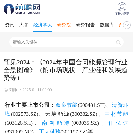
注册/登陆
资讯
大咖
经济学人
研究院
研究报告
数据库
产业规
预见2024：《2024年中国合同能源管理行业
全景图谱》（附市场现状、产业链和发展趋
势等）
刘帅
2025-01-11 09:00
行业主要上市公司
：
双良节能
(600481.SH)、
清新环
境
(002573.SZ)、天壕能源(300332.SZ)、
中材节能
(603126.SH)、
南网能源
(003035.SZ)、
仟亿达
(831999.NQ)、
工大科雅
(301197.SZ)等