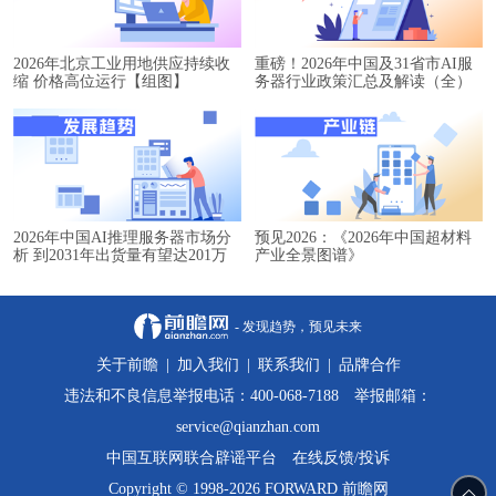
2026年北京工业用地供应持续收
重磅！2026年中国及31省市AI服
缩 价格高位运行【组图】
务器行业政策汇总及解读（全）
2026年中国AI推理服务器市场分
预见2026：《2026年中国超材料
析 到2031年出货量有望达201万
产业全景图谱》
台【组图】
- 发现趋势，预见未来
关于前瞻
|
加入我们
|
联系我们
|
品牌合作
违法和不良信息举报电话：400-068-7188 举报邮箱：
service@qianzhan.com
中国互联网联合辟谣平台
在线反馈/投诉
Copyright © 1998-2026 FORWARD 前瞻网