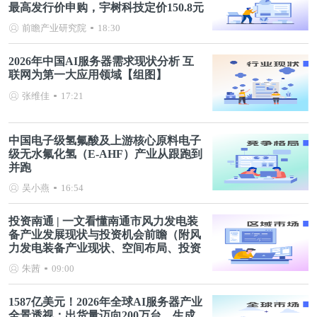
最高发行价申购，宇树科技定价150.8元
前瞻产业研究院
18:30
2026年中国AI服务器需求现状分析 互
联网为第一大应用领域【组图】
张维佳
17:21
中国电子级氢氟酸及上游核心原料电子
级无水氟化氢（E-AHF）产业从跟跑到
并跑
吴小燕
16:54
投资南通 | 一文看懂南通市风力发电装
备产业发展现状与投资机会前瞻（附风
力发电装备产业现状、空间布局、投资
机会分析等）
朱茜
09:00
1587亿美元！2026年全球AI服务器产业
全景透视：出货量迈向200万台，生成