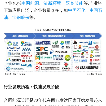
企业包括
南网能源
、
清新环境
、
双良节能
等;产业链
下游应用广泛，企业数量众多，如
中国石化
、
中国石
油
、
宝钢股份
等。
行业发展历程：快速发展阶段
合同能源管理是70年代在西方发达国家开始发展起来