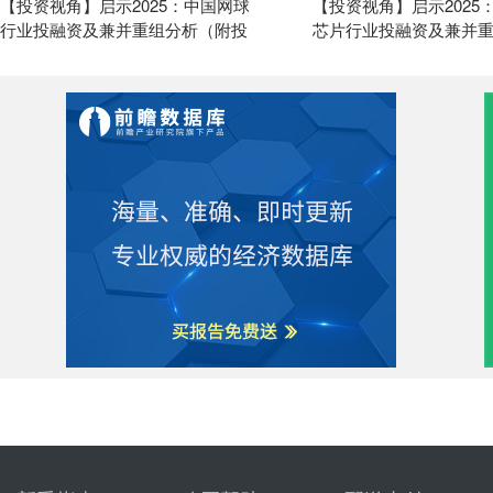
【投资视角】启示2025：中国网球
【投资视角】启示2025
行业
投
融资
及兼并重组分析（附
投
芯片
行业
投
融资
及兼并
融资
汇总、产业基金和兼并重组
（附
投
融资
汇总、产业
等）
重组等）