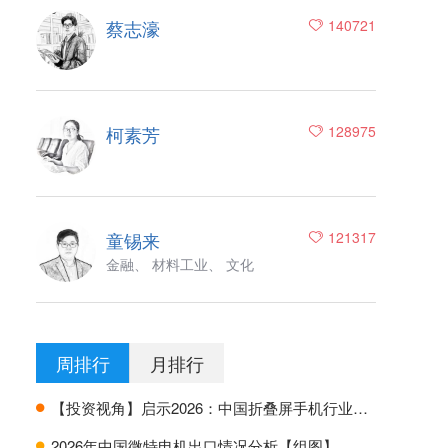
蔡志濠
140721
柯素芳
128975
童锡来
121317
金融、 材料工业、 文化
周排行
月排行
【投资视角】启示2026：中国折叠屏手机行业投融资及兼并重组分析
H
2026年中国微特电机出口情况分析【组图】
H