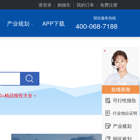
请登录
购物车
我的订单
免费注册
|
|
|
报告服务热线
产业规划
APP下载
400-068-7188
I
×
00+精品报告大全 »
可行性报告
行业地位证明
产业规划
园区规划