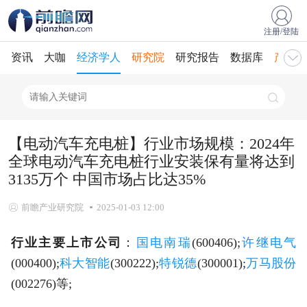
注册/登陆
资讯
大咖
经济学人
研究院
研究报告
数据库
产业规
【电动汽车充电桩】行业市场规模：2024年
全球电动汽车充电桩行业安装保有量将达到
3135万个 中国市场占比达35%
前瞻产业研究院
2025-01-03 12:00
行业主要上市公司
：
国电南瑞
(600406);
许继电气
(000400);
科大智能
(300222);
特锐德
(300001);
万马股份
(002276)等;