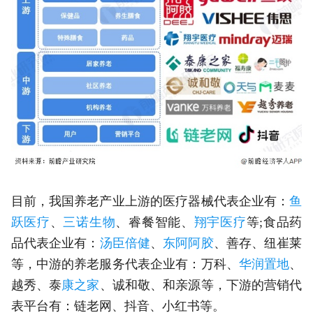
目前，我国养老产业上游的医疗器械代表企业有：
鱼
跃医疗
、
三诺生物
、睿餐智能、
翔宇医疗
等;食品药
品代表企业有：
汤臣倍健
、
东阿阿胶
、善存、纽崔莱
等，中游的养老服务代表企业有：万科、
华润置地
、
越秀、泰
康之家
、诚和敬、和亲源等，下游的营销代
表平台有：链老网、抖音、小红书等。