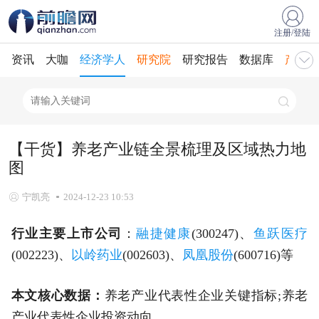
注册/登陆
资讯
大咖
经济学人
研究院
研究报告
数据库
产业规
【干货】养老产业链全景梳理及区域热力地
图
宁凯亮
2024-12-23 10:53
行业主要上市公司
：
融捷健康
(300247)、
鱼跃医疗
(002223)、
以岭药业
(002603)、
凤凰股份
(600716)等
本文核心数据：
养老产业代表性企业关键指标;养老
产业代表性企业投资动向