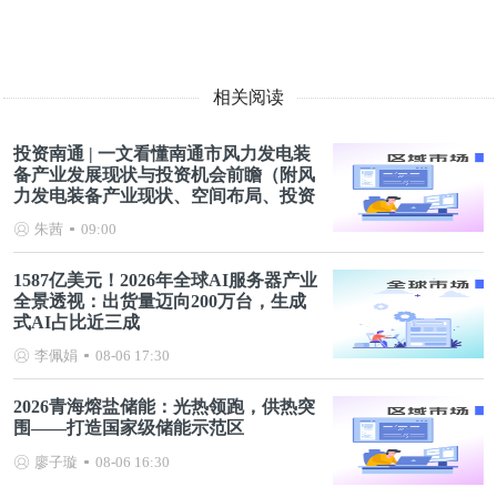
相关阅读
投资南通 | 一文看懂南通市风力发电装
备产业发展现状与投资机会前瞻（附风
力发电装备产业现状、空间布局、投资
机会分析等）
朱茜
09:00
1587亿美元！2026年全球AI服务器产业
全景透视：出货量迈向200万台，生成
式AI占比近三成
李佩娟
08-06 17:30
2026青海熔盐储能：光热领跑，供热突
围——打造国家级储能示范区
廖子璇
08-06 16:30