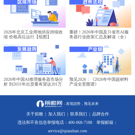
2026年北京工业用地供应持续收
重磅！2026年中国及31省市AI服
缩 价格高位运行【组图】
务器行业政策汇总及解读（全）
2026年中国AI推理服务器市场分
预见2026：《2026年中国超材料
析 到2031年出货量有望达201万
产业全景图谱》
台【组图】
- 发现趋势，预见未来
关于前瞻
|
加入我们
|
联系我们
|
品牌合作
违法和不良信息举报电话：400-068-7188 举报邮箱：
service@qianzhan.com