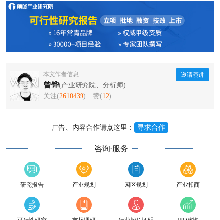
本文作者信息
邀请演讲
曾铧
(产业研究院、分析师)
关注(
2610439
)
赞(
12
)
广告、内容合作请点这里：
寻求合作
咨询·服务
研究报告
产业规划
园区规划
产业招商
可行性研究
市场调研
行业地位证明
IPO咨询