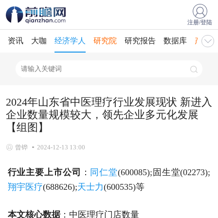
注册/登陆
资讯
大咖
经济学人
研究院
研究报告
数据库
产业规
2024年山东省中医理疗行业发展现状 新进入
企业数量规模较大，领先企业多元化发展
【组图】
曾铧
2024-12-13 13:00
行业主要上市公司
：
同仁堂
(600085);固生堂(02273);
翔宇医疗
(688626);
天士力
(600535)等
本文核心数据
：中医理疗门店数量