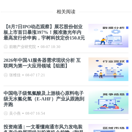
相关阅读
【8月7日IPO动态观察】展芯股份创业
板上市首日暴涨397%！频准激光年内
最高发行价申购，宇树科技定价150.8元
前瞻产业研究院
08-07 18:30
2026年中国AI服务器需求现状分析 互
联网为第一大应用领域【组图】
张维佳
08-07 17:21
中国电子级氢氟酸及上游核心原料电子
级无水氟化氢（E-AHF）产业从跟跑到
并跑
吴小燕
08-07 16:54
投资南通 | 一文看懂南通市风力发电装