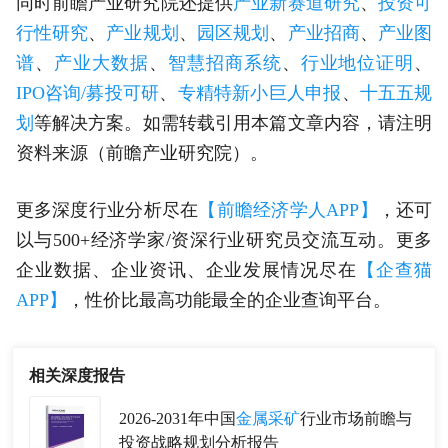
同时前瞻产业研究院还提供
产业新赛道研究
、
投资可
行性研究
、
产业规划
、
园区规划
、
产业招商
、
产业图
谱
、
产业大数据
、
智慧招商系统
、
行业地位证明
、
IPO咨询/募投可研
、
专精特新小巨人申报
、
十五五规
划
等解决方案。如需转载引用本篇文章内容，请注明
资料来源（前瞻产业研究院）。
更多深度行业分析尽在
【前瞻经济学人APP】
，还可
以与500+经济学家/资深行业研究员交流互动。更多
企业数据、企业资讯、企业发展情况尽在
【企查猫
APP】
，性价比最高功能最全的企业查询平台。
相关深度报告
2026-2031年中国
金属采矿
行业市场前瞻与
投资战略规划分析报告