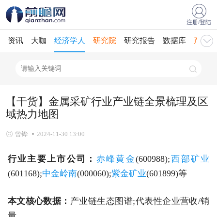
注册/登陆
资讯
大咖
经济学人
研究院
研究报告
数据库
产业规
【干货】金属采矿行业产业链全景梳理及区
域热力地图
曾铧
2024-11-30 13:00
行业主要上市公司：
赤峰黄金
(600988);
西部矿业
(601168);
中金岭南
(000060);
紫金矿业
(601899)等
本文核心数据：
产业链生态图谱;代表性企业营收/销
量