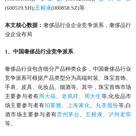
(600519.SH);
五粮液
(000858.SZ)等
本文核心数据：
奢侈品行业企业竞争派系，奢侈品行
业企业布局
1、中国奢侈品行业竞争派系
奢侈品行业包含细分产品种类众多，中国奢侈品行业
竞争派系可根据产品类型分为高端时装、珠宝首饰、
手表、皮具、化妆品、烟酒等。其中，珠宝首饰市场
主要参与者有
周大福
、
老凤祥
、
周大生
等;化妆品市
场主要参与者有
珀莱雅
、
上海家化
、
丸美股份
等;白
酒市场主要参与者有
贵州茅台
、
五粮液
、
泸州老窖
等。