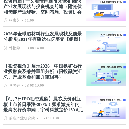
投资南通 | 一文看懂南通市光伏和储能
产业发展现状与投资机会前瞻（附光伏
和储能产业现状、空间布局、投资机会
分析等）
柯素芳
11:00
2026年全球超材料行业发展现状及前景
分析 到2031年有望达42亿美元【组图】
韩艳婷
08-08 14:00
【投资视角】启示2026：中国铁矿石行
业投融资及兼并重组分析（附投融资汇
总、产业基金和兼并重组等）
李灵卉
08-08 10:00
【8月7日IPO动态观察】展芯股份创业
板上市首日暴涨397%！频准激光年内
最高发行价申购，宇树科技定价150.8元
前瞻产业研究院
08-07 18:30