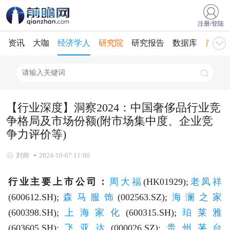
注册/登陆
资讯
大咖
经济学人
研究院
研究报告
数据库
产业规
【行业深度】洞察2024：中国奢侈品行业竞
争格局及市场份额(附市场集中度、企业竞
争力评价等)
刘帅
2024-10-07 11:00
行业主要上市公司：
周大福
(HK01929);
老凤祥
(600612.SH);
森马服饰
(002563.SZ);
海澜之家
(600398.SH);
上海家化
(600315.SH);
珀莱雅
(603605.SH);
飞亚达
(000026.SZ);
贵州茅台