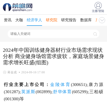
注册/登陆
资讯
大咖
经济学人
研究院
研究报告
数据库
产业规
2024年中国训练健身器材行业市场需求现状
分析 商业健身场馆需求疲软，家庭场景健身
需求增长旺盛(组图)
蒋金成
2024-09-16 17:00
行业主要上市公司：
金陵体育
(300651);康力源
(301287);
英派斯
(002899);
舒华体育
(605299);三柏硕
(001300)等