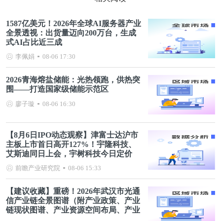
1587亿美元！2026年全球AI服务器产业
全景透视：出货量迈向200万台，生成
式AI占比近三成
李佩娟
08-06 17:30
2026青海熔盐储能：光热领跑，供热突
围——打造国家级储能示范区
廖子璇
08-06 16:30
【8月6日IPO动态观察】津富士达沪市
主板上市首日高开127%！宇隆科技、
艾斯迪同日上会，宇树科技今日定价
前瞻产业研究院
08-06 15:33
【建议收藏】重磅！2026年武汉市光通
信产业链全景图谱（附产业政策、产业
链现状图谱、产业资源空间布局、产业
链发展规划）