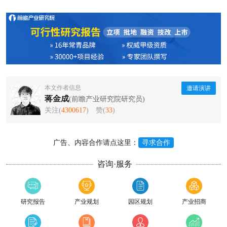
本文作者信息
邀请演讲
蒋金成
(前瞻产业研究院研究员)
关注(
4300617
)
赞(
33
)
广告、内容合作请点这里：
寻求合作
咨询·服务
研究报告
产业规划
园区规划
产业招商