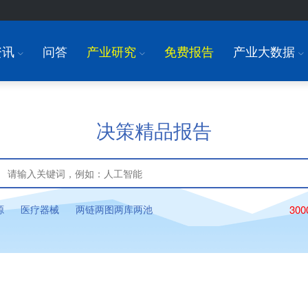
资讯
问答
产业研究
免费报告
产业大数据
I
I
I
决策精品报告
源
医疗器械
两链两图两库两池
30