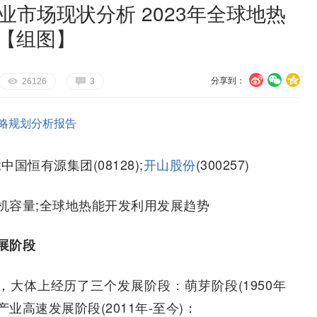
业市场现状分析 2023年全球地热
W【组图】
分享到：
U
V
c
E
G
26126
3
略规划分析报告
8);中国恒有源集团(08128);
开山股份
(300257)
机容量;全球地热能开发利用发展趋势
展阶段
，大体上经历了三个发展阶段：萌芽阶段(1950年
及产业高速发展阶段(2011年-至今)：