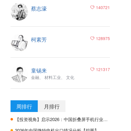
蔡志濠
140721
柯素芳
128975
童锡来
121317
金融、 材料工业、 文化
周排行
月排行
【投资视角】启示2026：中国折叠屏手机行业投融资及兼并重组分析
H
2026年中国微特电机出口情况分析【组图】
H