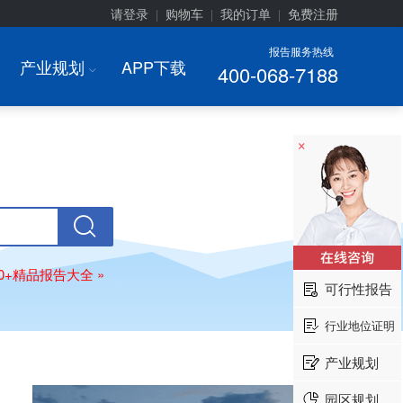
请登录
购物车
我的订单
免费注册
|
|
|
报告服务热线
产业规划
APP下载
400-068-7188
I
×
00+精品报告大全 »
可行性报告
行业地位证明
产业规划
园区规划