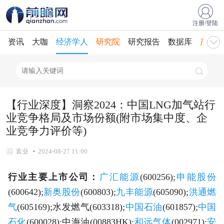
注册/登陆
资讯
大咖
经济学人
研究院
研究报告
数据库
产业规
【行业深度】洞察2024：中国LNG加气站行
业竞争格局及市场份额(附市场集中度、企
业竞争力评价等)
袁业
2024-08-27 11:00
行业主要上市公司：
广汇能源
(600256);
申能股份
(600642);
新奥股份
(600803);
九丰能源
(605090);
洪通燃
气
(605169);水发燃气(603318);
中国石油
(601857);
中国
石化
(600028);中海油(00883HK);
和远气体
(002971);
安