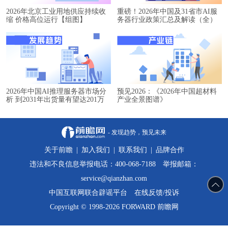
2026年北京工业用地供应持续收
重磅！2026年中国及31省市AI服
缩 价格高位运行【组图】
务器行业政策汇总及解读（全）
2026年中国AI推理服务器市场分
预见2026：《2026年中国超材料
析 到2031年出货量有望达201万
产业全景图谱》
台【组图】
- 发现趋势，预见未来
关于前瞻
|
加入我们
|
联系我们
|
品牌合作
违法和不良信息举报电话：400-068-7188 举报邮箱：
service@qianzhan.com
中国互联网联合辟谣平台
在线反馈/投诉
Copyright © 1998-2026 FORWARD 前瞻网