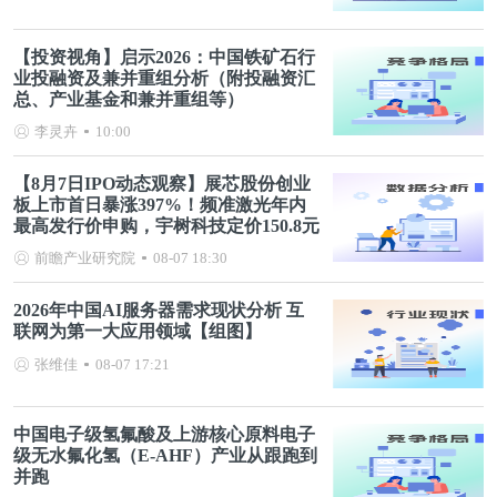
【投资视角】启示2026：中国铁矿石行
业投融资及兼并重组分析（附投融资汇
总、产业基金和兼并重组等）
李灵卉
10:00
【8月7日IPO动态观察】展芯股份创业
板上市首日暴涨397%！频准激光年内
最高发行价申购，宇树科技定价150.8元
前瞻产业研究院
08-07 18:30
2026年中国AI服务器需求现状分析 互
联网为第一大应用领域【组图】
张维佳
08-07 17:21
中国电子级氢氟酸及上游核心原料电子
级无水氟化氢（E-AHF）产业从跟跑到
并跑