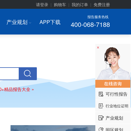
请登录
购物车
我的订单
免费注册
|
|
|
报告服务热线
产业规划
APP下载
400-068-7188
I
×
00+精品报告大全 »
可行性报告
行业地位证明
产业规划
园区规划