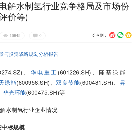
国电解水制氢行业竞争格局及市场份
评价等)
分享到：
U
V
c
E
G
16945
0
景与投资战略规划分析报告
0274.SZ)、
华电重工
(601226.SH)、隆基绿能
天绿能
(600956.SH)、
双良节能
(600481.SH)、
昇
、
华光环能
(600475.SH)等
电解水制氢行业企业情况
按中标规模