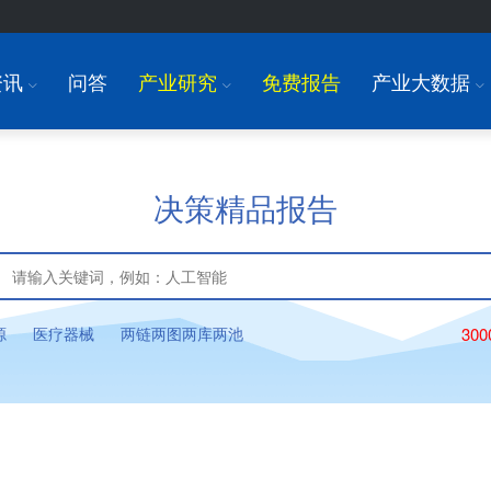
资讯
问答
产业研究
免费报告
产业大数据
I
I
I
决策精品报告
源
医疗器械
两链两图两库两池
30