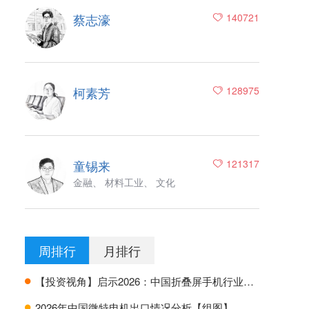
蔡志濠
140721
柯素芳
128975
童锡来
121317
金融、 材料工业、 文化
周排行
月排行
【投资视角】启示2026：中国折叠屏手机行业投融资及兼并重组分析
H
2026年中国微特电机出口情况分析【组图】
H