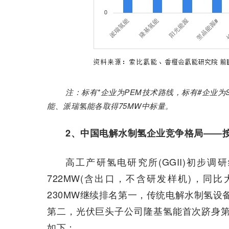
注：标有*企业为PEM技术路线，标有#企业为
能、派瑞氢能各取得75MW中标量。
2、中国电解水制氢企业竞争格局——
高工产研氢电研究所(GGII)初步调
722MW(含出口，不含研发样机)，同
230MW继续排名第一，传统电解水制氢设备
第二，光伏巨头子公司隆基氢能首次跻身第
如下：