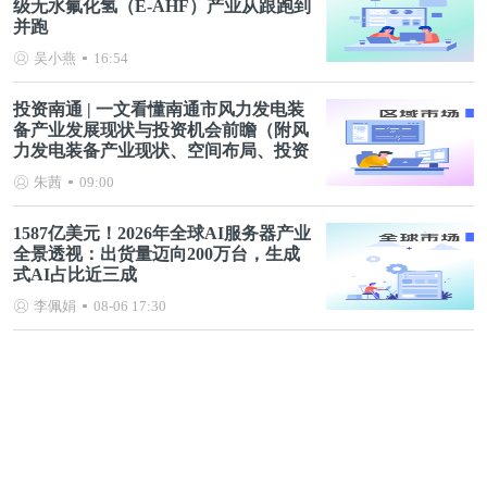
级无水氟化氢（E-AHF）产业从跟跑到
并跑
吴小燕
16:54
投资南通 | 一文看懂南通市风力发电装
备产业发展现状与投资机会前瞻（附风
力发电装备产业现状、空间布局、投资
机会分析等）
朱茜
09:00
1587亿美元！2026年全球AI服务器产业
全景透视：出货量迈向200万台，生成
式AI占比近三成
李佩娟
08-06 17:30