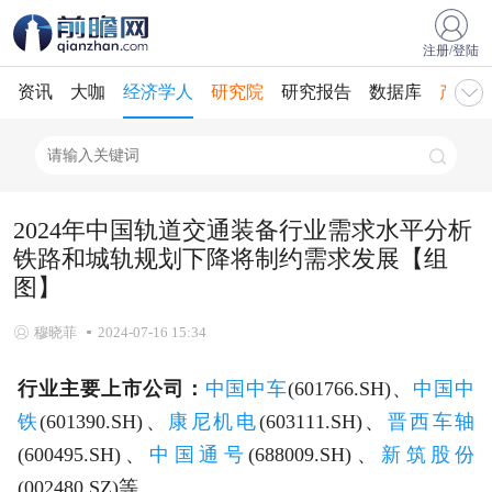
注册/登陆
资讯
大咖
经济学人
研究院
研究报告
数据库
产业规
2024年中国轨道交通装备行业需求水平分析
铁路和城轨规划下降将制约需求发展【组
图】
穆晓菲
2024-07-16 15:34
行业主要上市公司：
中国中车
(601766.SH)、
中国中
铁
(601390.SH)、
康尼机电
(603111.SH)、
晋西车轴
(600495.SH)、
中国通号
(688009.SH)、
新筑股份
(002480.SZ)等