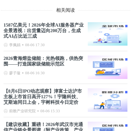
相关阅读
1587亿美元！2026年全球AI服务器产业
全景透视：出货量迈向200万台，生成
式AI占比近三成
李佩娟
08-06 17:30
2026青海熔盐储能：光热领跑，供热突
围——打造国家级储能示范区
廖子璇
08-06 16:30
【8月6日IPO动态观察】津富士达沪市
主板上市首日高开127%！宇隆科技、
艾斯迪同日上会，宇树科技今日定价
前瞻产业研究院
08-06 15:33
【建议收藏】重磅！2026年武汉市光通
信产业链全景图谱（附产业政策、产业