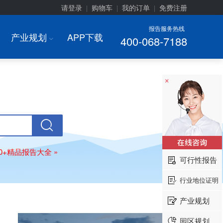
请登录
购物车
我的订单
免费注册
|
|
|
报告服务热线
产业规划
APP下载
400-068-7188
I
×
00+精品报告大全 »
可行性报告
行业地位证明
产业规划
园区规划