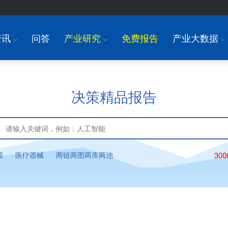
资讯
问答
产业研究
免费报告
产业大数据
I
I
I
决策精品报告
源
医疗器械
两链两图两库两池
30