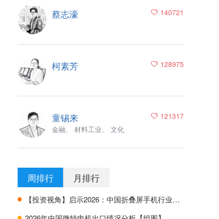
蔡志濠
140721
柯素芳
128975
童锡来
121317
金融、 材料工业、 文化
周排行
月排行
【投资视角】启示2026：中国折叠屏手机行业投融资及兼并重组分析
H
2026年中国微特电机出口情况分析【组图】
H