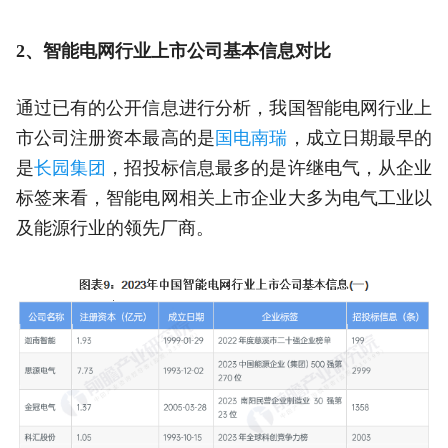
2、智能电网行业上市公司基本信息对比
通过已有的公开信息进行分析，我国智能电网行业上
市公司注册资本最高的是
国电南瑞
，成立日期最早的
是
长园集团
，招投标信息最多的是许继电气，从企业
标签来看，智能电网相关上市企业大多为电气工业以
及能源行业的领先厂商。