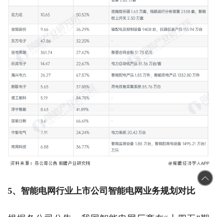
5、智能电网行业上市公司智能电网业务规划对比