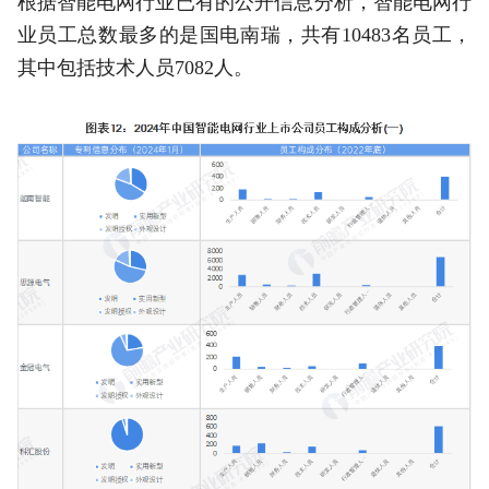
根据智能电网行业已有的公开信息分析，智能电网行
业员工总数最多的是国电南瑞，共有10483名员工，
其中包括技术人员7082人。