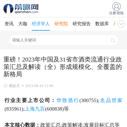
注册/登陆
资讯
大咖
经济学人
研究院
研究报告
数据库
产业规
重磅！2023年中国及31省市酒类流通行业政
策汇总及解读（全）形成规模化、全覆盖的
新格局
黄皓月
2023-08-19 15:00
行业主要上市公司：
华致酒行
(300755);
名品世家
(835961);
上海九百
(600838)等
本文核心数据：
政策汇总;政策解读;发展目标汇总等