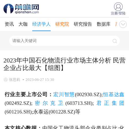
注册/登陆
资讯
大咖
经济学人
研究院
研究报告
数据库
产业规
2023年中国石化物流行业市场主体分析 民营
企业占比最大【组图】
张思莉
2023-06-27 15:30
行业主要上市公司：
宏川智慧
(002930.SZ);
恒基达鑫
(002492.SZ);
密尔克卫
(603713.SH);
君正集团
(601216.SH);永泰运(001228.SZ)等
本文核心数据：
中国化工物流头部企业类别占比;化