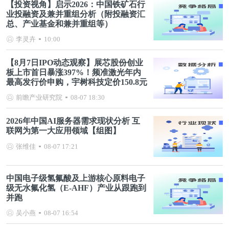
【投资视角】启示2026：中国铁矿石行
业投融资及兼并重组分析（附投融资汇
总、产业基金和兼并重组等）
李灵卉
10:00
【8月7日IPO动态观察】展芯股份创业
板上市首日暴涨397%！频准激光年内
最高发行价申购，宇树科技定价150.8元
前瞻产业研究院
08-07 18:30
2026年中国AI服务器需求现状分析 互
联网为第一大应用领域【组图】
张维佳
08-07 17:21
中国电子级氢氟酸及上游核心原料电子
级无水氟化氢（E-AHF）产业从跟跑到
并跑
吴小燕
08-07 16:54